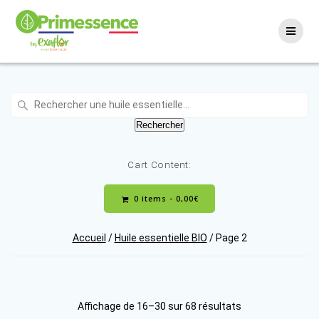
Skip
to
content
Recherche
:
Rechercher
Cart Content:
0 items -
0,00
€
Accueil
/
Huile essentielle BIO
/ Page 2
Trié
Affichage de 16–30 sur 68 résultats