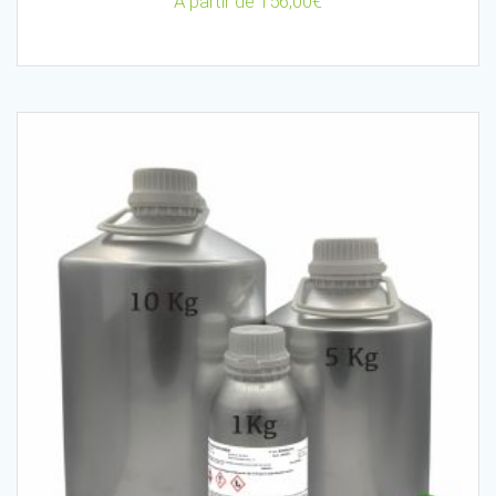
A partir de
156,00
€