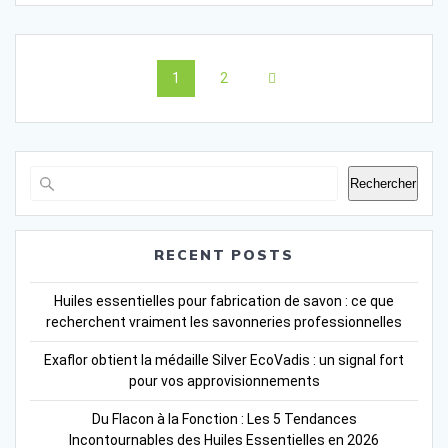
Posts
Page
Page
1
2
navigation
Rechercher
RECENT POSTS
Huiles essentielles pour fabrication de savon : ce que
recherchent vraiment les savonneries professionnelles
Exaflor obtient la médaille Silver EcoVadis : un signal fort
pour vos approvisionnements
Du Flacon à la Fonction : Les 5 Tendances
Incontournables des Huiles Essentielles en 2026