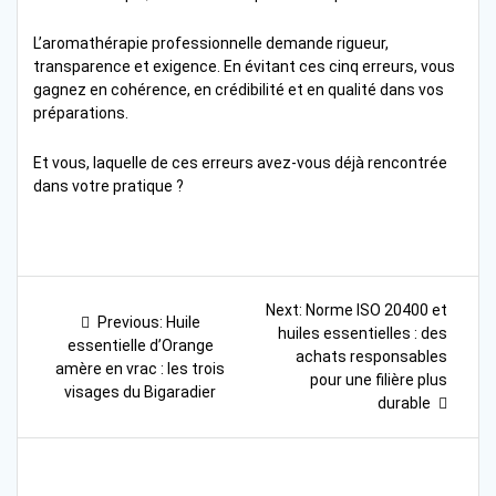
L’aromathérapie professionnelle demande rigueur,
transparence et exigence. En évitant ces cinq erreurs, vous
gagnez en cohérence, en crédibilité et en qualité dans vos
préparations.
Et vous, laquelle de ces erreurs avez-vous déjà rencontrée
dans votre pratique ?
Navigation
Next
Next:
Norme ISO 20400 et
Previous
Previous:
Huile
post:
de
huiles essentielles : des
post:
essentielle d’Orange
achats responsables
amère en vrac : les trois
l’article
pour une filière plus
visages du Bigaradier
durable