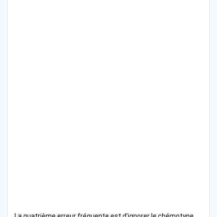
La quatrième erreur fréquente est d’ignorer le chémotype.