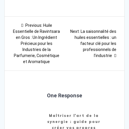
Navigation
Previous
Previous:
Huile
post:
Next
de
Essentielle de Ravintsara
Next:
La saisonnalité des
post:
en Gros : Un Ingrédient
huiles essentielles : un
l’article
Précieux pour les
facteur clé pour les
Industries de la
professionnels de
Parfumerie, Cosmétique
l’industrie
et Aromatique
One Response
Maîtriser l'art de la
synergie : guide pour
créer vos propres