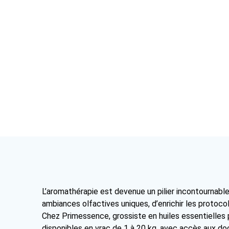
huiles
essen
tielles
conve
ntionn
elles
et
biolog
iques
L’aromathérapie est devenue un pilier incontournable
ambiances olfactives uniques, d’enrichir les protocol
Chez Primessence, grossiste en huiles essentielles
disponibles en vrac de 1 à 20 kg, avec accès aux do