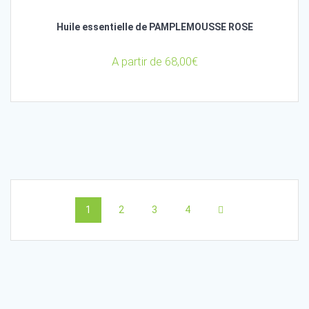
Huile essentielle de PAMPLEMOUSSE ROSE
A partir de
68,00
€
Posts
Page
Page
Page
Page
1
2
3
4
navigation