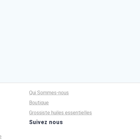
A partir de
35,00
€
A partir de
85,0
e
Qui Sommes-nous
Boutique
Grossiste huiles essentielles
Suivez nous
e