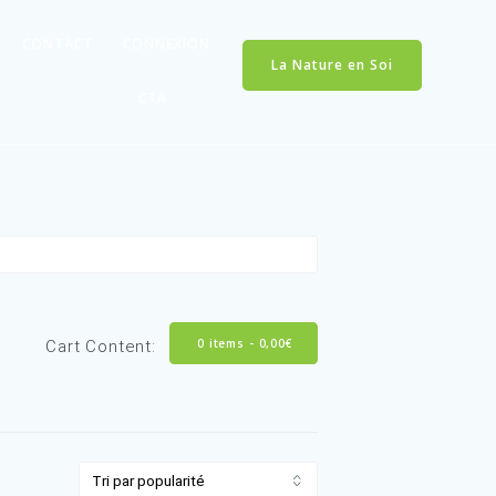
CONTACT
CONNEXION
La Nature en Soi
CTA
0 items -
0,
Cart Content: