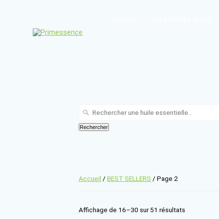
Skip
to
ACCUEIL
QUI SOMMES-NOUS
content
Recherche
:
Rechercher
Accueil
/
BEST SELLERS
/ Page 2