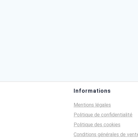
A partir de
75,00
€
Page
Page
Page
Pag
1
2
3
4
Informations
Mentions légales
Politique de confidentialité
Politique des cookies
Conditions générales de vent