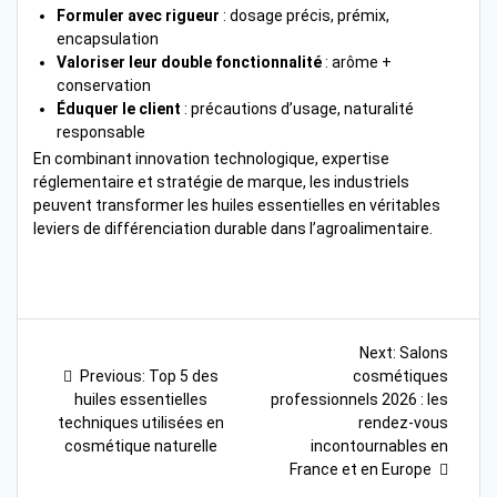
Formuler avec rigueur
: dosage précis, prémix,
encapsulation
Valoriser leur double fonctionnalité
: arôme +
conservation
Éduquer le client
: précautions d’usage, naturalité
responsable
En combinant innovation technologique, expertise
réglementaire et stratégie de marque, les industriels
peuvent transformer les huiles essentielles en véritables
leviers de différenciation durable dans l’agroalimentaire.
Navigation
Next
Next:
Salons
Previous
post:
de
Previous:
Top 5 des
cosmétiques
post:
huiles essentielles
professionnels 2026 : les
l’article
techniques utilisées en
rendez-vous
cosmétique naturelle
incontournables en
France et en Europe