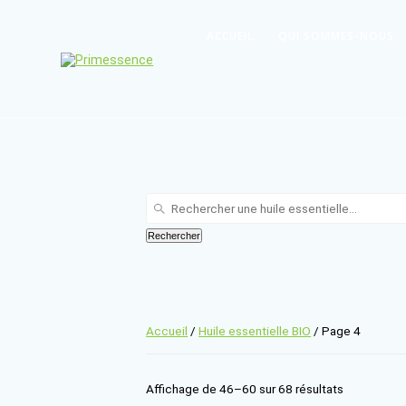
Skip
to
ACCUEIL
QUI SOMMES-NOUS
content
Recherche
:
Rechercher
Accueil
/
Huile essentielle BIO
/ Pag