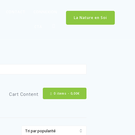
CONTACT
CONNEXION
La Nature en Soi
CTA
0 items -
0,
Cart Content: