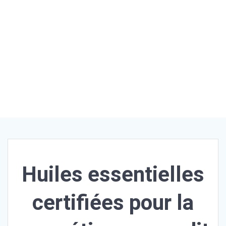
Vente
huiles
essentie
lles
conventi
onnelles
et
biologiq
ues
Huiles essentielles
certifiées pour la