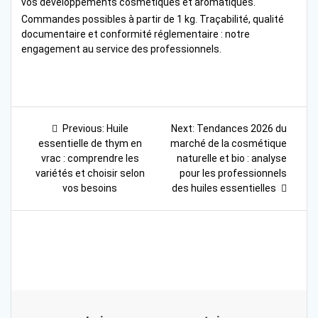
vos développements cosmétiques et aromatiques.
Commandes possibles à partir de 1 kg. Traçabilité, qualité
documentaire et conformité réglementaire : notre
engagement au service des professionnels.
Navigation
Previous
Next
Previous:
Huile
Next:
Tendances 2026 du
post:
post:
de
essentielle de thym en
marché de la cosmétique
vrac : comprendre les
naturelle et bio : analyse
l’article
variétés et choisir selon
pour les professionnels
vos besoins
des huiles essentielles