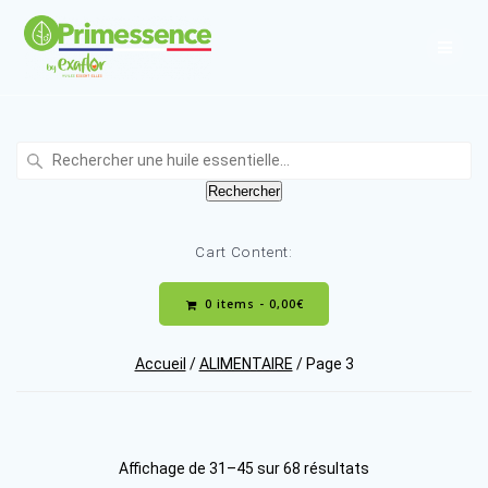
Skip
to
content
Recherche
:
Rechercher
Cart Content:
0 items -
0,00
€
Accueil
/
ALIMENTAIRE
/ Page 3
Trié
Affichage de 31–45 sur 68 résultats