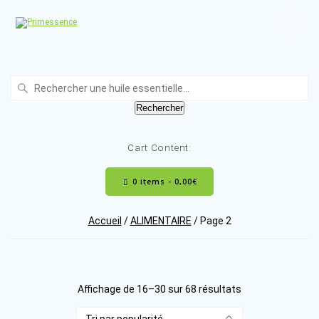
Skip
to
content
Recherche
:
Rechercher
Cart Content:
0 items -
0,00
€
Accueil
/
ALIMENTAIRE
/ Page 2
Trié
Affichage de 16–30 sur 68 résultats
par
popularité