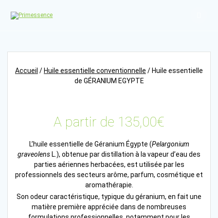
Skip
to
content
Accueil
/
Huile essentielle conventionnelle
/ Huile essentielle
de GÉRANIUM EGYPTE
A partir de
135,00
€
L’huile essentielle de Géranium Égypte (
Pelargonium
graveolens
L.), obtenue par distillation à la vapeur d’eau des
parties aériennes herbacées, est utilisée par les
professionnels des secteurs arôme, parfum, cosmétique et
aromathérapie.
Son odeur caractéristique, typique du géranium, en fait une
matière première appréciée dans de nombreuses
formulations professionnelles, notamment pour les