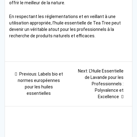
offrir le meilleur de la nature.
En respectant les réglementations et en veillant à une
utilisation appropriée, l’huile essentielle de Tea Tree peut
devenir un véritable atout pour les professionnels à la
recherche de produits naturels et efficaces.
Navigation
Next
Next:
L’Huile Essentielle
Previous
Previous:
Labels bio et
post:
de
de Lavande pour les
post:
normes européennes
Professionnels :
pour les huiles
l’article
Polyvalence et
essentielles
Excellence