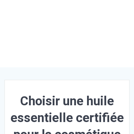
Vente
huiles
essentie
lles
conventi
onnelles
et
biologiq
ues
Choisir une huile
essentielle certifiée