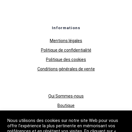
Informations
Mentions légales
Politique de confidentialité
Politique des cookies
Conditions générales de vente
Qui Sommes-nous
Boutique
Grossiste huiles essentielles
Nous utilisons des cookies sur notre site Web pour vous
Suivez nous
offrir l'expérience la plus pertinente en mémorisant vos
préférences et en répétant vos visites. En cliquant sur «