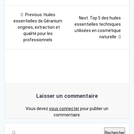
Navigation
Previous
Previous:
Huiles
Next
Next:
Top 5 des huiles
post:
de
essentielles de Géranium
post:
essentielles techniques
: origines, extraction et
utilisées en cosmétique
l’article
qualité pour les
naturelle
professionnels
Laisser un commentaire
Vous devez
vous connecter
pour publier un
commentaire.
Rechercher