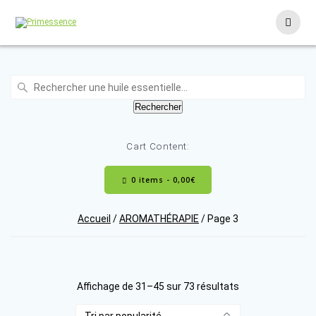
Skip
to
content
Recherche
:
Rechercher
Cart Content:
0 items -
0,00
€
Accueil
/
AROMATHÉRAPIE
/ Page 3
Trié
Affichage de 31–45 sur 73 résultats
par
popularité