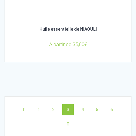
Huile essentielle de NIAOULI
A partir de
35,00
€
Posts
Page
Page
Page
Page
Page
Page
1
2
3
4
5
6
navigation