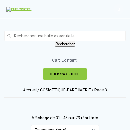
Skip
to
content
Recherche
:
Rechercher
Cart Content:
0 items -
0,00
€
Accueil
/
COSMÉTIQUE-PARFUMERIE
/ Page 3
Trié
Affichage de 31–45 sur 79 résultats
par
popularité