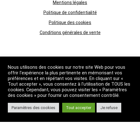
Mentions légales
Politique de confidentialité
Politique des cookies
Conditions générales de vente
Qui Sommes-nous
Nous utilisons des cookies sur notre site Web pour vous
Boutique
offrir l'expérience la plus pertinente en mémorisant vos
préférences et en répétant vos visites. En cliquant sur «
Grossiste huiles essentielles
Tout accepter », vous consentez à l'utilisation de TOUS les
cookies. Cependant, vous pouvez visiter les « Paramètres
Suivez nous
des cookies » pour fournir un consentement contrôlé.
Paramètres des cookies
Tout accepter
Je refuse
Primessence
© 2026 Primessence. Tous droits réservés.