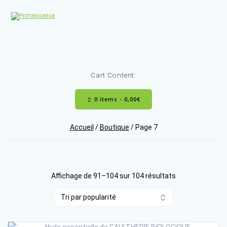
Skip
to
content
Cart Content:
0 items -
0,00
€
Accueil
/
Boutique
/ Page 7
Trié
Affichage de 91–104 sur 104 résultats
par
popularité