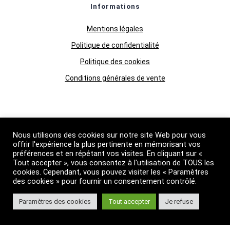
Informations
Mentions légales
Politique de confidentialité
Politique des cookies
Conditions générales de vente
Qui Sommes-nous
Nous utilisons des cookies sur notre site Web pour vous
Boutique
offrir l'expérience la plus pertinente en mémorisant vos
préférences et en répétant vos visites. En cliquant sur «
Grossiste huiles essentielles
Tout accepter », vous consentez à l'utilisation de TOUS les
cookies. Cependant, vous pouvez visiter les « Paramètres
Suivez nous
des cookies » pour fournir un consentement contrôlé.
Paramètres des cookies
Tout accepter
Je refuse
Primessence