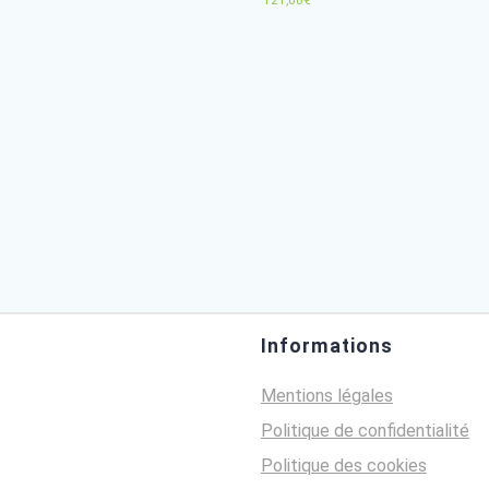
Huile essentielle de CYPRES
Huile esse
SEMENCE
A partir de
72,50
€
Informations
121,00
€
Mentions légales
Politique de confidentialité
Politique des cookies