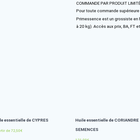
Principaux c
INCI : CY
CAS / EINE
Con
com
COMMANDE 
Pour toute
Primessence
à 20 kg). A