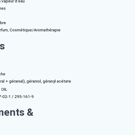
que :
Cymbopogon flexuosus
tés : Le genre
Cymbopogon
regroupe des plantes monocotylédo
 des Poaceae, comprenant notamment
Cymbopogon flexuosus
et
 martinii
ction : Distillation à la vapeur d’eau
 plante : Parties aériennes
de
récolte : Juin à décembre
ns / usages : Arôme/Parfum, Cosmétique/Aromathérapie
ifications
quide mobile, limpide
aune à orange, brun
actéristique verte, fraîche