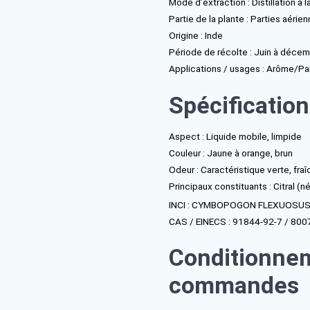
Nom botani
Particulari
la famille
Cymbopogon
Mode d’extra
Partie de la
Origine : In
Période de 
Applicatio
Spéc
Aspect : Li
Couleur : J
Odeur : Car