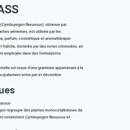
59,00
€
le essentielle de
MONGRASS
entielle de Lemongrass (
Cymbopogon flexuosus
), obtenue par
 à la vapeur d’eau des parties aériennes, est utilisée par les
nels des secteurs arôme, parfum, cosmétique et aromathérapie
aractéristique, verte et fraîche, dominée par des notes citronn
tière première largement employée dans des formulations
elles.
d’Inde, cette huile essentielle est issue d’une graminée appartena
 Poaceae, récoltée principalement entre juin et décembre.
ctéristiques