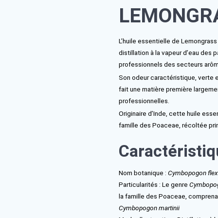
A partir de
Hui
LE
L’huile ess
distillation
profession
Son odeur c
fait une ma
professionn
Originaire 
famille des
Cara