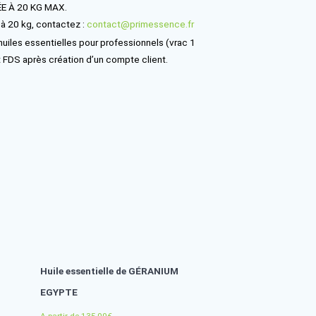
onstituants : Citral (néral + géranial), géraniol, géranyl acétate
MBOPOGON FLEXUOSUS OIL
CS : 91844-92-7 / 8007-02-1 / 295-161-9
ditionnements &
mandes
PAR PRODUIT LIMITÉE À 20 KG MAX.
 commande supérieure à 20 kg, contactez :
contact@primessen
 est un grossiste en huiles essentielles pour professionnels (
ccès aux prix, BA, FT et FDS après création d’un compte client.