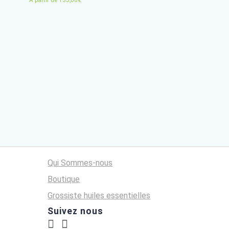
ntielle de CORIANDRE
Huile essentielle de GÉRANI
S
EGYPTE
A partir de
135,00
€
Qui Sommes-nous
Boutique
Grossiste huiles essentielles
Suivez nous