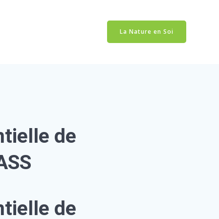
CONTACT
CONNEXION
La Nature en Soi
CTA
PANIER
le essentielle de
MONGRASS